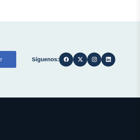
Síguenos:
r