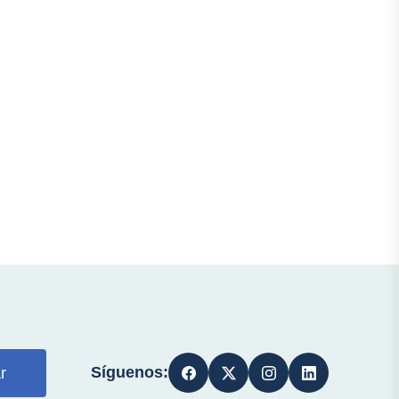
Síguenos:
r