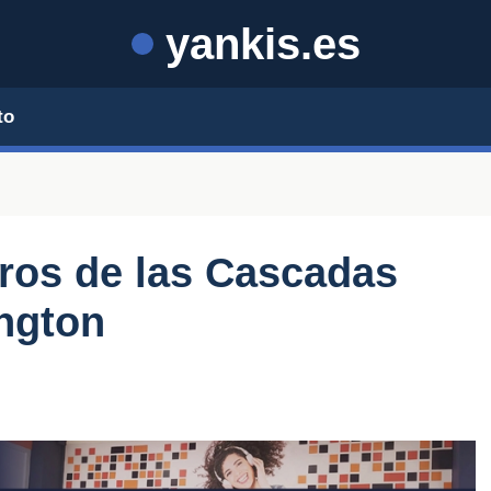
yankis.es
to
ros de las Cascadas
ngton