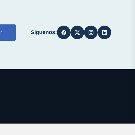
Síguenos:
r