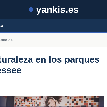
yankis.es
to
tatales
turaleza en los parques
essee