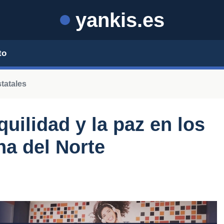
yankis.es
to
tatales
quilidad y la paz en los
na del Norte