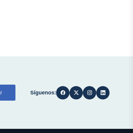
Síguenos:
r