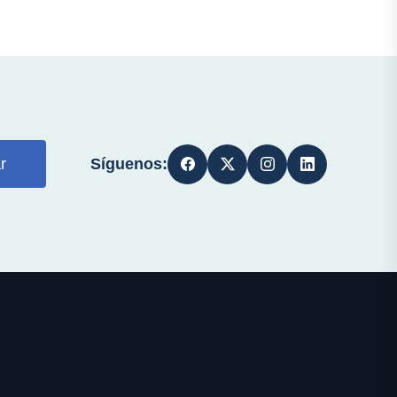
Síguenos:
r