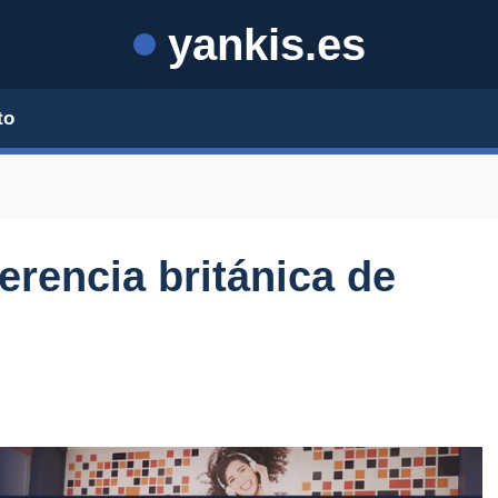
yankis.es
to
erencia británica de